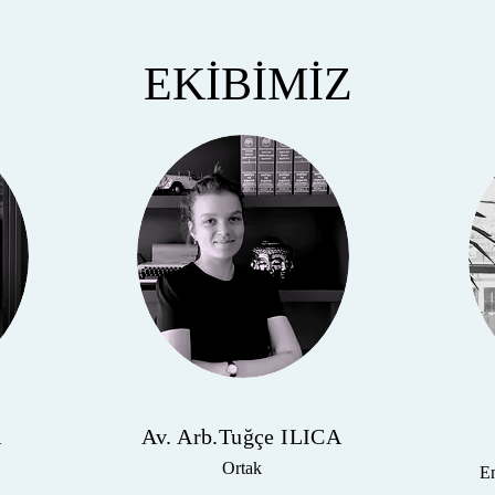
EKİBİMİZ
A
Av. Arb.Tuğçe ILICA
Ortak
Em