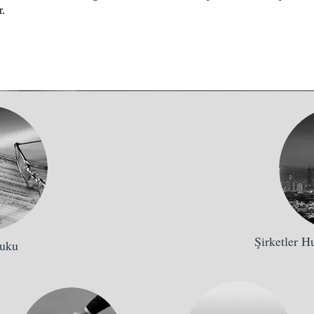
r.
Şirketler 
kuku