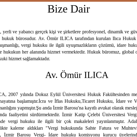
Bize Dair
 yerli ve yabancı gerçek kişi ve şirketlere profesyonel, dinamik ve gü
r hukuk bürosudur. Av. Ömür ILICA tarafından kurulan Ilıca Huku
anışmanlığı, vergi hukuku ile ilgili uyuşmazlıkların çözümü, idare hu
re hukukun her alanında hizmet vermektedir. Hukuk büromuz, global ola
ukuki hizmet sağlamaktadır.
mür ILICA
, 2007 yılında Dokuz Eylül Üniversitesi Hukuk Fakültesinden mezu
hayatına başlamıştır.İcra ve İflas Hukuku,Ticaret Hukuku, İdare ve 
manlığını yapmıştır.Şu anda İzmir Barosu'na kayıtlı avukat olarak mesle
unda faaliyetini sürdürmektedir. İzmir Katip Çelebi Üniversitesi V
rinde vergi hukuku ile ilgili bir çok makaleleri yayınlanmıştır. Ad
likte kaleme aldıkları "Vergi hukukunda Sahte Fatura ve Muhteviya
n, İzmir Barosu Vergi- İdare hukuku komisyonu kurucu üyelerind