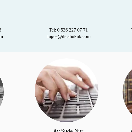
6
Tel: 0 536 227 07 71
om
tugce@ilicahukuk.com
Av.Sude Nur