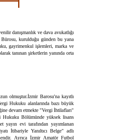
venilir danışmanlık ve dava avukatlığı
k Bürosu, kurulduğu günden bu yana
kuku, gayrimenkul işlemleri, marka ve
rak tanınan şirketlerin yanında orta
n olmuştur.İzmir Barosu'na kayıtlı
Vergi Hukuku alanlarında bazı büyük
ğine devam etmekte "Vergi İhtilafları"
ergi Hukuku Bölümünde yüksek lisans
alet yayın evi tarafından yayımlanan
tı İtibariyle Yanıltıcı Belge" adlı
endir. Ayrıca İzmir Amatör Futbol