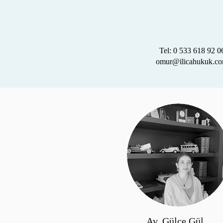
Tel: 0 533 618 92 0
omur@ilicahukuk.c
Av. Gülce Gül