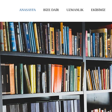
ANASAYFA
BİZE DAİR
UZMANLIK
EKİBİMİZ