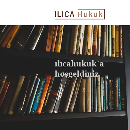
ılıcahukuk'a
hoşgeldiniz