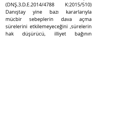
(DNŞ.3.D.E.2014/4788 K:2015/510) 
Danıştay yine bazı kararlarıyla  
mücbir sebeplerin dava açma 
sürelerini etkilemeyeceğini ,sürelerin 
hak düşürücü, illiyet bağının 
bulunması  ve kamu düzenini 
ilgilendirdiğini, gereğinde avukat 
marifetiyle dava açma  yoluna 
başvurabileceğini kabul etmektedir. 
Bu tip sıkıntılı durumlarla 
karşılaşılmaması bakımından olacak 
ki Kanun Koyucu tarafından kanun ile 
30.04.2020 tarihine kadar tüm 
sürelerin durduğuna dair bir 
düzenlemeye gidilmiştir. 
   Yargıtay’ın mücbir sebep ile ilgili 
yorumuna gelince, YHGK nun 
27.06.2017 K.2018/1259 sayılı 