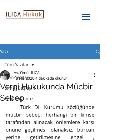
Yazı
Tüm Yazılar
Av. Ömür ILICA
Tüm Yazılar
13 Nis 2020
4 dakikada okunur
Vergi Hukukunda Mücbir
Şimdi Başlayın
Sebep
Topluluğunuz
    Türk Dil Kurumu sözlüğünde 
mücbir sebep; herhangi bir kimse 
tarafından alınacak önlemlere karşı 
önüne geçilmesi olanaksız, borcun 
yerine getirilmesine engel , 